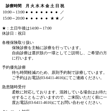
診療時間
月
火
水
木
金
土
日
祝
10:00～13:00
●
●
●
●
●
●
●
／
15:00～20:00
●
●
●
●
●
★
★
／
★：土日午後は14:00～17:00
休診日：祝日
各種保険取り扱い
保険診療を主軸に診療を行っています。
自由診療は選択肢の一環としてご説明し、ご希望の方
に行います。
予約優先診療
待ち時間軽減のため、原則予約制で診療しています。
ご予約はお電話(03-6411-4616)にてご連絡ください。
急患随時受付
柔軟に対応しております。混雑している場合はお待た
せすることもございますので、ご来院いただく前に一
度お電話(03-6411-4616)にてお問い合わせください。